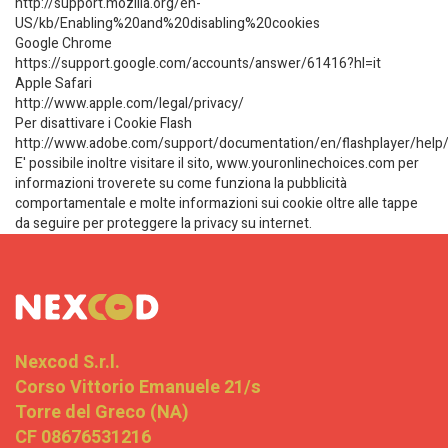
http://support.mozilla.org/en-
US/kb/Enabling%20and%20disabling%20cookies
Google Chrome
https://support.google.com/accounts/answer/61416?hl=it
Apple Safari
http://www.apple.com/legal/privacy/
Per disattivare i Cookie Flash
http://www.adobe.com/support/documentation/en/flashplayer/help
E' possibile inoltre visitare il sito, www.youronlinechoices.com per
informazioni troverete su come funziona la pubblicità
comportamentale e molte informazioni sui cookie oltre alle tappe
da seguire per proteggere la privacy su internet.
Nexcod S.r.l.
Corso Vittorio Emanuele 21/s
Torre del Greco (NA)
CF 08676531216