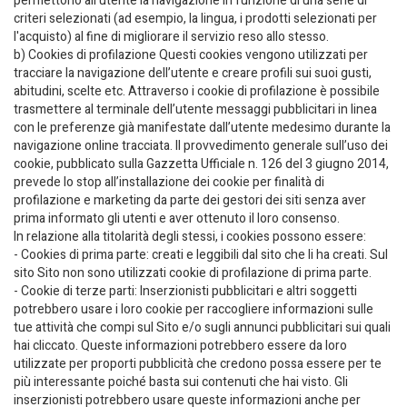
permettono all'utente la navigazione in funzione di una serie di
criteri selezionati (ad esempio, la lingua, i prodotti selezionati per
l'acquisto) al fine di migliorare il servizio reso allo stesso.
b) Cookies di profilazione Questi cookies vengono utilizzati per
tracciare la navigazione dell’utente e creare profili sui suoi gusti,
abitudini, scelte etc. Attraverso i cookie di profilazione è possibile
trasmettere al terminale dell’utente messaggi pubblicitari in linea
con le preferenze già manifestate dall’utente medesimo durante la
navigazione online tracciata. Il provvedimento generale sull’uso dei
cookie, pubblicato sulla Gazzetta Ufficiale n. 126 del 3 giugno 2014,
prevede lo stop all’installazione dei cookie per finalità di
profilazione e marketing da parte dei gestori dei siti senza aver
prima informato gli utenti e aver ottenuto il loro consenso.
In relazione alla titolarità degli stessi, i cookies possono essere:
- Cookies di prima parte: creati e leggibili dal sito che li ha creati. Sul
sito Sito non sono utilizzati cookie di profilazione di prima parte.
- Cookie di terze parti: Inserzionisti pubblicitari e altri soggetti
potrebbero usare i loro cookie per raccogliere informazioni sulle
tue attività che compi sul Sito e/o sugli annunci pubblicitari sui quali
hai cliccato. Queste informazioni potrebbero essere da loro
utilizzate per proporti pubblicità che credono possa essere per te
più interessante poiché basta sui contenuti che hai visto. Gli
inserzionisti potrebbero usare queste informazioni anche per