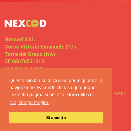
Nexcod S.r.l.
Corso Vittorio Emanuele 21/s
Torre del Greco (NA)
CF 08676531216
REA NA-976304
Lemon way Financial Partner
Questo sito fa uso di Cookie per migliorare la
navigazione. Facendo click su qualunque
Autorizzazione Istituto pagamento elettronico numero
link della pagina si accetta il loro utilizzo.
16568J
No, spiega meglio.
Termini e condizioni
Si accetto
Privacy
Termini