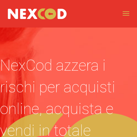
Toggl
Navig
NexCod azzera i
rischi per acquisti
online, acquista e
vendi in totale